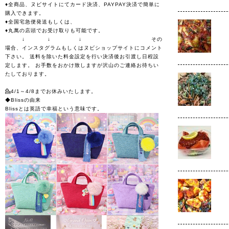
♦全商品、ヌビサイトにてカード決済、PAYPAY決済で簡単に
購入できます。
♦全国宅急便発送もしくは、
♦丸萬の店頭でお受け取りも可能です。
↓ ↓ ↓ その
場合、インスタグラムもしくはヌビショップサイトにコメント
下さい。 送料を除いた料金設定を行い決済後お引渡し日程設
定します。 お手数をおかけ致しますが沢山のご連絡お待ちい
たしております。
💁4/1～4/8までお休みいたします。
◆Blissの由来
Blissとは英語で幸福という意味です。