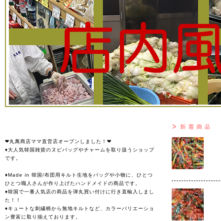
❤丸萬商店ママ直営店オープンしました！❤
♦大人気韓国雑貨のヌビバッグやチャームを取り扱うショップ
です。
♦Made in 韓国/布団用キルト生地をバッグや小物に、ひとつ
ひとつ職人さんが作り上げたハンドメイドの商品です。
♦韓国で一番人気店の商品を弾丸買い付けに行き直輸入しまし
た！！
♦キュートな刺繍柄から無地キルトなど、カラーバリエーショ
ン豊富に取り揃えております。