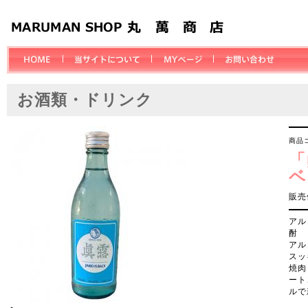
お酒類・ドリンク
商品コ
「
ベ
販売
アル
酎
アル
スッ
焼肉
ート
ルで