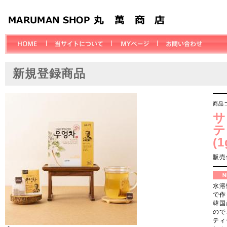
新規登録商品
商品コ
サ
テ
(
販売
水溶
で作
韓国
ので
ティ