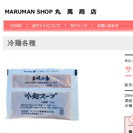
冷麺各種
商品コ
サ
ー
販売
28
濃縮
冷麺
個