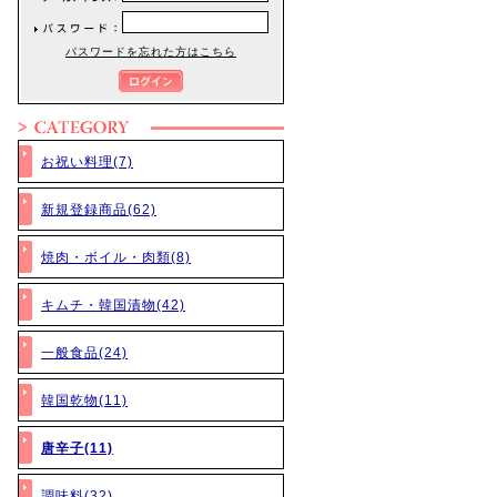
パスワードを忘れた方はこちら
お祝い料理(7)
新規登録商品(62)
焼肉・ボイル・肉類(8)
キムチ・韓国漬物(42)
一般食品(24)
韓国乾物(11)
唐辛子(11)
調味料(32)